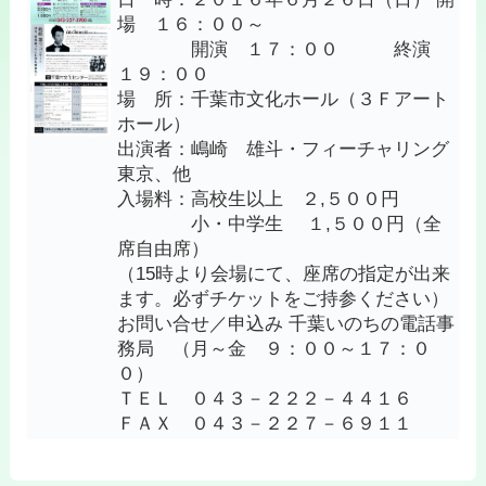
場 １６：００～
開演 １７：００ 終演
１９：００
場 所：千葉市文化ホール（３Ｆアート
ホール）
出演者：嶋崎 雄斗・フィーチャリング
東京、他
入場料：高校生以上 ２,５００円
小・中学生 １,５００円（全
席自由席）
（15時より会場にて、座席の指定が出来
ます。必ずチケットをご持参ください）
お問い合せ／申込み 千葉いのちの電話事
務局 （月～金 ９：００～１７：０
０）
ＴＥＬ ０４３－２２２－４４１６
ＦＡＸ ０４３－２２７－６９１１