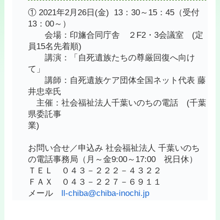
① 2021年2月26日(金) 13：30～15：45（受付
13：00～）
会場：印旛合同庁舎 ２F2・3会議室 (定
員15名先着順)
講演：「自死遺族たちの尊厳回復へ向け
て」
講師：自死遺族ケア団体全国ネット代表 藤
井忠幸氏
主催：社会福祉法人千葉いのちの電話 (千葉
県委託事
業)
お問い合せ／申込み 社会福祉法人 千葉いのち
の電話事務局（月～金9:00～17:00 祝日休）
ＴＥＬ ０４３－２２２－４３２２
ＦＡＸ ０４３－２２７－６９１１
メール
ll-chiba@chiba-inochi.jp