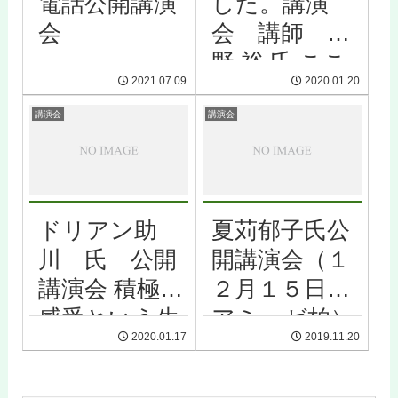
電話公開講演
した。講演
会
会 講師 大
野 裕 氏 ここ
2021.07.09
2020.01.20
ろを元気にす
る４つのステ
講演会
講演会
ップ
ドリアン助
夏苅郁子氏公
川 氏 公開
開講演会（１
講演会 積極的
２月１５日於
感受という生
アミュゼ柏）
2020.01.17
2019.11.20
き方