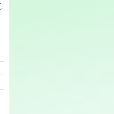
あ
だ
、