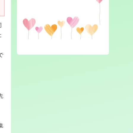
同
た
で
先
集