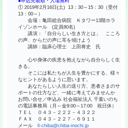
●申込先着順・入場無料
① 2019年2月16日(土) 13：30～15：30（受付
13：00～）
会場：亀田総合病院 Ｋタワー13階ホラ
イゾンホール (定員80名)
講演：「自分らしい生き方とは」 こころ
の声、からだの声に耳を傾けよう
講師：臨床心理士 上田将史 氏
心や身体の疾患を抱えながら自分らしく生
きる。
そこには私たちが人生を豊かにする、様々
なヒントがあるように思います。
あなたらしい人生の送り方、患者さまのサ
ポートの仕方など、一緒に考えてみませんか
お問い合せ／申込み 社会福祉法人 千葉いのち
の電話事務局（月～金9:00～17:00 祝日休）
ＴＥＬ ０４３－２２２－４３２２
ＦＡＸ ０４３－２２７－６９１１
メール
ll-chiba@chiba-inochi.jp